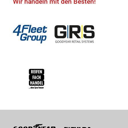
Wir handeln mit den Besten!
4Fleet Group
GRS
RFH
BRV
Goodyear
Fulda