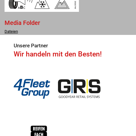
Media Folder
Dateien
Unsere Partner
Wir handeln mit den Besten!
4Fleet Group
GRS
RFH
BRV