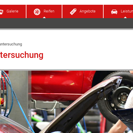
Galerie
Reifen
Angebote
Leistu
untersuchung
tersuchung