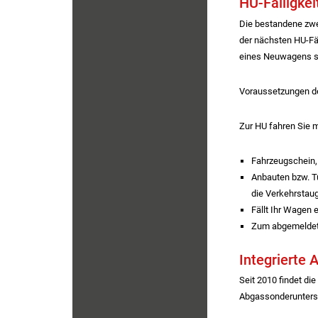
HU-Fälligkei
Die bestandene zwei
der nächsten HU-Fäl
eines Neuwagens ste
Voraussetzungen d
Zur HU fahren Sie m
Fahrzeugschein,
Anbauten bzw. T
die Verkehrstaug
Fällt Ihr Wagen 
Zum abgemeldete
Integrierte
Seit 2010 findet di
Abgassonderunters