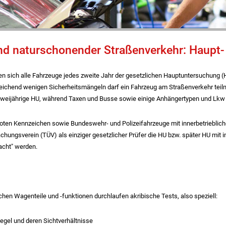
und naturschonender Straßenverkehr: Haupt
en sich alle Fahrzeuge jedes zweite Jahr der gesetzlichen Hauptuntersuchung (
inreichend wenigen Sicherheitsmängeln darf ein Fahrzeug am Straßenverkehr tei
zweijährige HU, während Taxen und Busse sowie einige Anhängertypen und Lkw e
roten Kennzeichen sowie Bundeswehr- und Polizeifahrzeuge mit innerbetrieblic
hungsverein (TÜV) als einziger gesetzlicher Prüfer die HU bzw. später HU mit 
acht" werden.
hen Wagenteile und -funktionen durchlaufen akribische Tests, also speziell:
egel und deren Sichtverhältnisse