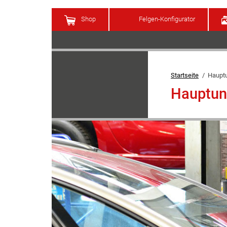
Media
Shop
Felgen-Konfigurator
Startseite
Haupt
Hauptun