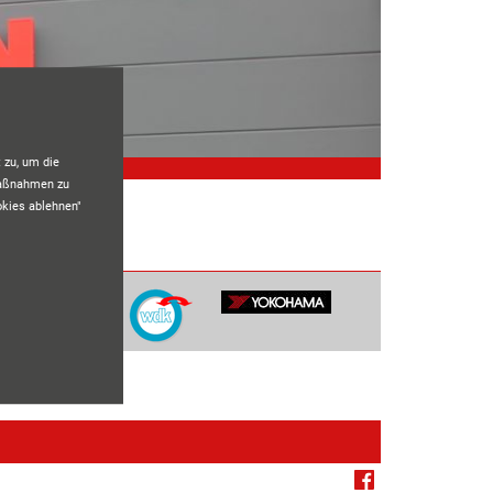
 zu, um die
maßnahmen zu
okies ablehnen"