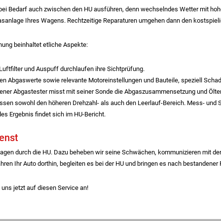
 bei Bedarf auch zwischen den HU ausführen, denn wechselndes Wetter mit hoh
sanlage Ihres Wagens. Rechtzeitige Reparaturen umgehen dann den kostspieli
ung beinhaltet etliche Aspekte:
Luftfilter und Auspuff durchlaufen ihre Sichtprüfung.
n Abgaswerte sowie relevante Motoreinstellungen und Bauteile, speziell Schad
ener Abgastester misst mit seiner Sonde die Abgaszusammensetzung und Ölte
sen sowohl den höheren Drehzahl- als auch den Leerlauf-Bereich. Mess- und S
es Ergebnis findet sich im HU-Bericht.
enst
Wagen durch die HU. Dazu beheben wir seine Schwächen, kommunizieren mit der 
ahren Ihr Auto dorthin, begleiten es bei der HU und bringen es nach bestandener
uns jetzt auf diesen Service an!