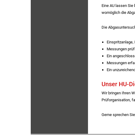
Eine AU lassen Sie
womöglich die Abga
Die Abgasuntersuch
Einspritzanlage, 
Messungen prüfe
Ein angeschloss
Messungen erfas
Ein unzureichend
Unser HU-Di
Wir bringen Ihren 
Prüforganisation, f
Gerne sprechen Sie 