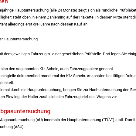
ten
jährige Hauptuntersuchung (alle 24 Monate) zeigt sich als rundliche Prüfplak
ligkeit steht oben in einem Zahlenring auf der Plakette. In dessen Mitte steht 
ht allerdings erst drei Jahre nach dessen Kauf an.
er Hauptuntersuchung
it dem jeweiligen Fahrzeug zu einer gesetzlichen Prüfstelle. Dort legen Sie ein
 also den sogenannten Kfz-Schein, auch Fahrzeugpapiere genannt
uningteile dokumentiert manchmal der Kfz-Schein. Ansonsten bestätigen Dok
lichkeit.
einmal durch die Hauptuntersuchung, bringen Sie zur Nachuntersuchung den Ber
n Pkw legt der Halter zusätzlich den Fahrzeugbrief des Wagens vor.
 Abgasuntersuchung
e Abgasuntersuchung (AU) innerhalb der Hauptuntersuchung ("TÜV") statt. Damit e
uchung (ASU).